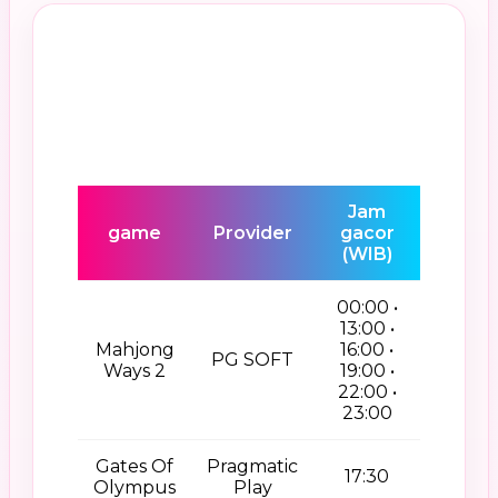
Jadwal Pasaran Resmi
Pantau jadwal draw terbaru secara
real-time.
Jam
game
Provider
gacor
(WIB)
00:00 •
13:00 •
Mahjong
16:00 •
PG SOFT
Ways 2
19:00 •
22:00 •
23:00
Gates Of
Pragmatic
17:30
Olympus
Play