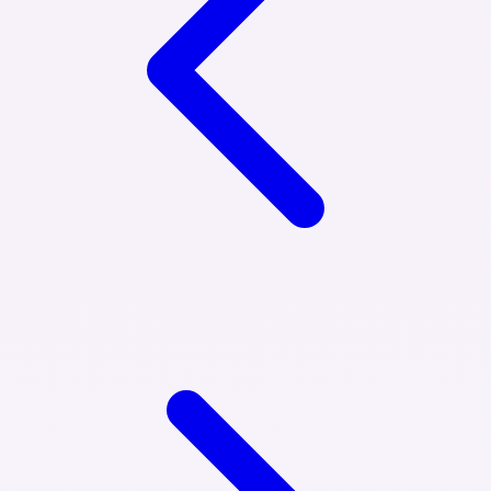
Swimava
T
Tommee Tippee
Trunki
Tutti Bambini
Twistshake
TY Toys
U
V
Veja
Vitaflow