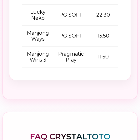
Lucky
PG SOFT
22:30
Neko
Mahjong
PG SOFT
13:50
Ways
Mahjong
Pragmatic
11:50
Wins 3
Play
FAQ CRYSTALTOTO