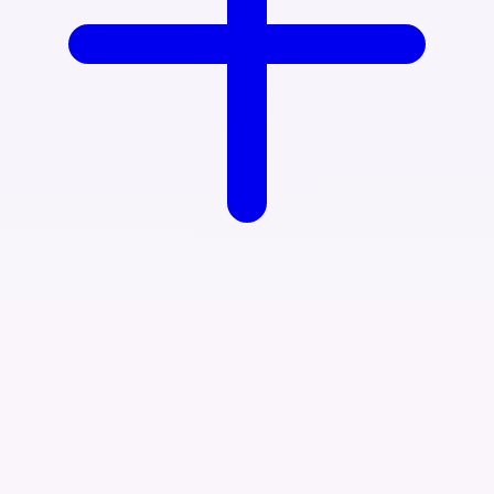
0-9
4Moms
59S