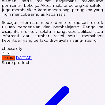
Sebamed
elemen, serta melihat bagaimana mekanisme
permainan bekerja. Akses melalui perangkat seluler
Silver Cross
juga memberikan kemudahan bagi pengguna yang
ingin mencoba simulasi kapan saja.
Simply Idea
Sebagai informasi, mode demo ditujukan untuk
Skip Hop
tujuan pengenalan dan pembelajaran. Pengguna
disarankan untuk selalu mengakses aplikasi atau
Spectra
informasi dari sumber resmi serta memahami
ketentuan yang berlaku di wilayah masing-masing.
Squishmallows
choose qty
Starbooks
Stick-O
DAFTAR
LOGIN
Share product:
Stokke
Sudocrem
Sumimo
Sunnylife
Sun-Staches