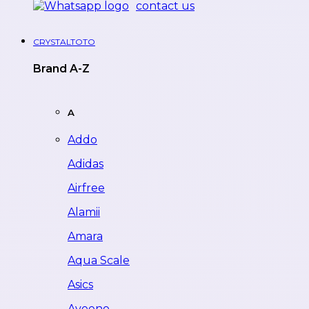
contact us
CRYSTALTOTO
Brand A-Z
A
Addo
Adidas
Airfree
Alamii
Amara
Aqua Scale
Asics
Aveeno