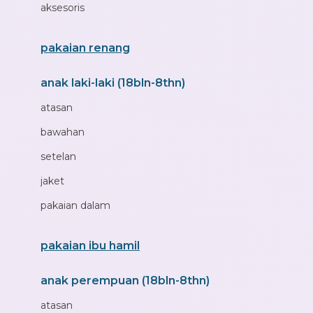
aksesoris
Bugaboo
Buggygear
pakaian renang
Bumkins
anak laki-laki (18bln-8thn)
C
atasan
Cetaphil
bawahan
Chicco
setelan
Childlife
jaket
Clevamama
pakaian dalam
Cocolatte
pakaian ibu hamil
Cottonseeds
Cozy N Safe
anak perempuan (18bln-8thn)
Crane
atasan