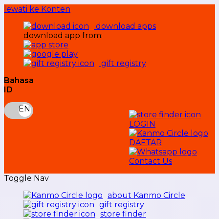
lewati ke Konten
Supported by
SLOT DEMO
download apps
download app from:
gift registry
Bahasa
ID
LOGIN
DAFTAR
Contact Us
Toggle Nav
about Kanmo Circle
gift registry
store finder